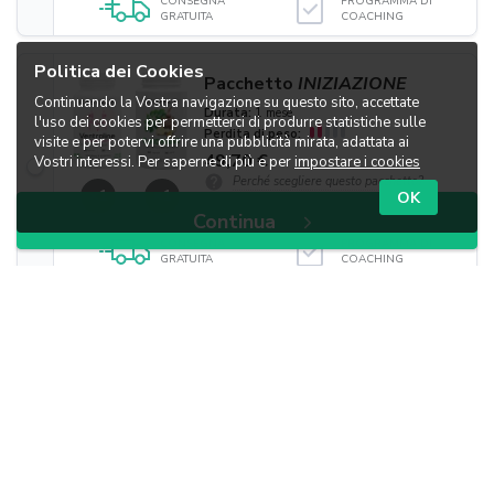
CONSEGNA
PROGRAMMA DI
GRATUITA
COACHING
Politica dei Cookies
Pacchetto
INIZIAZIONE
Continuando la Vostra navigazione su questo sito, accettate
Durata:
1 mese
l'uso dei cookies per permetterci di produrre statistiche sulle
Perdita di peso:
visite e per potervi offrire una pubblicità mirata, adattata ai
49,70 €
Vostri interessi. Per saperne di più e per
impostare i cookies
Perché scegliere questo pacchetto?
×1
×1
OK
Continua
CONSEGNA
PROGRAMMA DI
GRATUITA
COACHING
-6% di risparmio
Pacchetto
RACCOMANDATO
Durata:
2 mesi
Perdita di peso:
93,40 €
Perché scegliere questo pacchetto?
×2
×2
CONSEGNA
PROGRAMMA DI